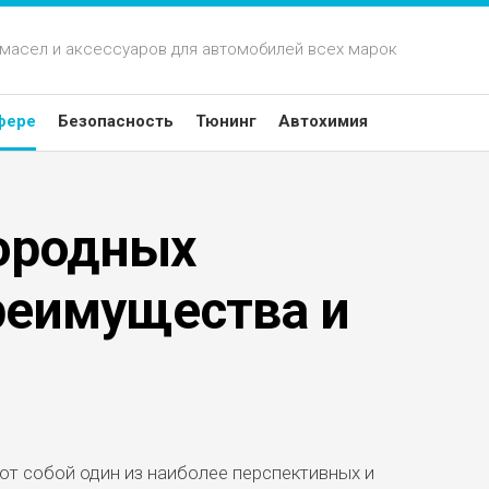
 масел и аксессуаров для автомобилей всех марок
фере
Безопасность
Тюнинг
Автохимия
ородных
реимущества и
т собой один из наиболее перспективных и