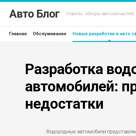
Перейти
к
Авто Блог
Советы, обзоры автозапчастей,
содержанию
Главная
Обслуживание
Новые разработки в авто с
Разработка вод
автомобилей: п
недостатки
Водородные автомобили представляю